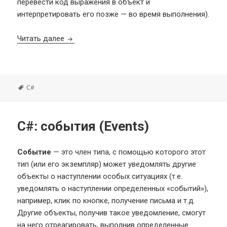
перевести код выражения в объект и
интерпретировать его позже — во время выполнения).
C#: лямбда выражения (Lambda Expressions)
Читать далее
Метки
C#
C#: события (Events)
Событие
— это член типа, с помощью которого этот
тип (или его экземпляр) может уведомлять другие
объекты о наступлении особых ситуациях (т.е.
уведомлять о наступлении определенных «событий»),
например, клик по кнопке, получение письма и т.д.
Другие объекты, получив такое уведомление, смогут
на него отреагировать, выполнив определенные