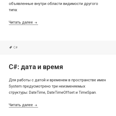
объявленные внутри области видимости другого
типа:
C#: вложенные типы (Nested Types)
Читать далее
Метки
C#
C#: дата и время
Для работы с датой и временем в пространстве имен
System предусмотрено три неизменяемых
структуры: DateTime, DateTimeOffset и TimeSpan.
C#: дата и время
Читать далее