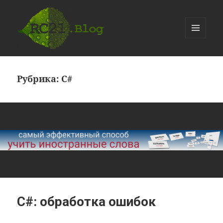
МЕНЮ
И
devKazakov.com
ВИДЖЕТЫ
Рубрика:
C#
C#: обработка ошибок