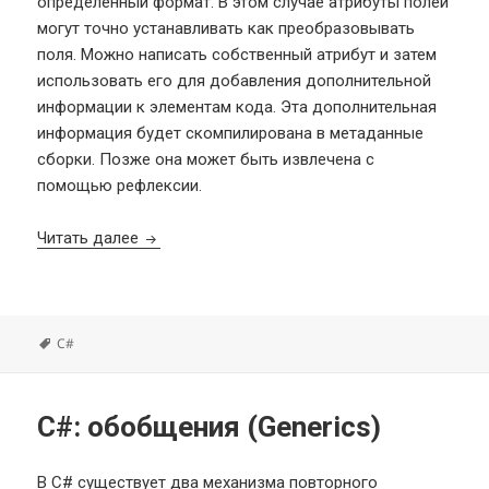
определенный формат. В этом случае атрибуты полей
могут точно устанавливать как преобразовывать
поля. Можно написать собственный атрибут и затем
использовать его для добавления дополнительной
информации к элементам кода. Эта дополнительная
информация будет скомпилирована в метаданные
сборки. Позже она может быть извлечена с
помощью рефлексии.
C#: атрибуты (Attributes)
Читать далее
Метки
C#
C#: обобщения (Generics)
В C# существует два механизма повторного