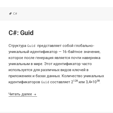
Метки
C#
C#: Guid
Структура
представляет собой глобально-
Guid
уникальный идентификатор — 16-байтное значение,
которое после генерация является почти наверняка
уникальным в мире. Этот идентификатор часто
используется для различных видов ключей в
приложениях и базах данных. Количество уникальных
128
38
идентификаторов
составляет 2
или 3,4×10
.
Guid
C#: Guid
Читать далее