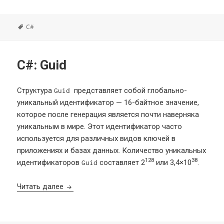
Метки
C#
C#: Guid
Структура
представляет собой глобально-
Guid
уникальный идентификатор — 16-байтное значение,
которое после генерация является почти наверняка
уникальным в мире. Этот идентификатор часто
используется для различных видов ключей в
приложениях и базах данных. Количество уникальных
128
38
идентификаторов
составляет 2
или 3,4×10
.
Guid
C#: Guid
Читать далее