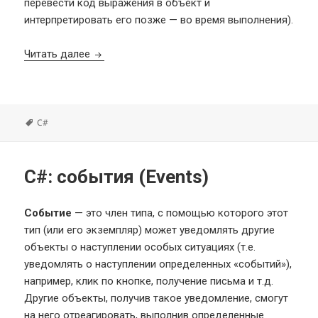
перевести код выражения в объект и
интерпретировать его позже — во время выполнения).
C#: лямбда выражения (Lambda Expressions)
Читать далее
Метки
C#
C#: события (Events)
Событие
— это член типа, с помощью которого этот
тип (или его экземпляр) может уведомлять другие
объекты о наступлении особых ситуациях (т.е.
уведомлять о наступлении определенных «событий»),
например, клик по кнопке, получение письма и т.д.
Другие объекты, получив такое уведомление, смогут
на него отреагировать, выполнив определенные