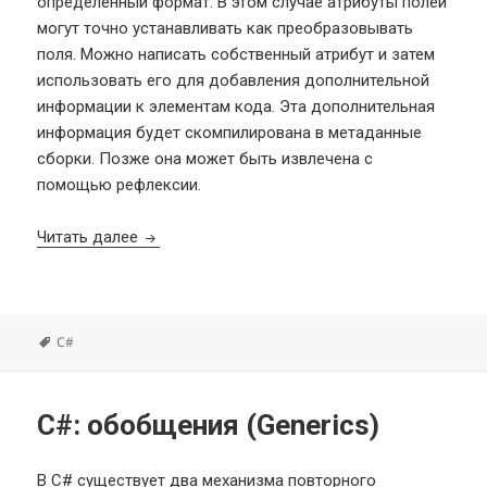
определенный формат. В этом случае атрибуты полей
могут точно устанавливать как преобразовывать
поля. Можно написать собственный атрибут и затем
использовать его для добавления дополнительной
информации к элементам кода. Эта дополнительная
информация будет скомпилирована в метаданные
сборки. Позже она может быть извлечена с
помощью рефлексии.
C#: атрибуты (Attributes)
Читать далее
Метки
C#
C#: обобщения (Generics)
В C# существует два механизма повторного