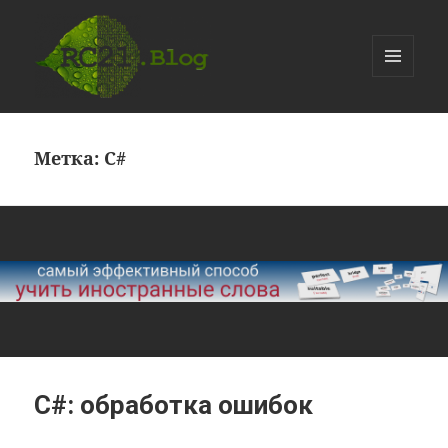
МЕНЮ
И
devKazakov.com
ВИДЖЕТЫ
Метка:
C#
C#: обработка ошибок