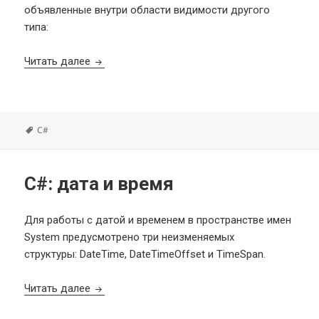
объявленные внутри области видимости другого
типа:
C#: вложенные типы (Nested Types)
Читать далее
Метки
C#
C#: дата и время
Для работы с датой и временем в пространстве имен
System предусмотрено три неизменяемых
структуры: DateTime, DateTimeOffset и TimeSpan.
C#: дата и время
Читать далее