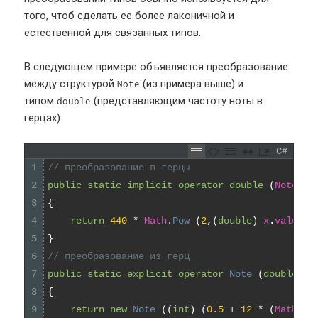
того, чтоб сделать ее более лаконичной и
естественной для связанных типов.
В следующем примере объявляется преобразование
между структурой
(из примера выше) и
Note
типом
(представляющим частоту ноты в
double
герцах):
C#
1
// преобразование в герцы
2
public
static
implicit
operator
double
(
Note
x
)
3
{
4
return
440
*
Math
.
Pow
(
2
,
(
double
)
x
.
value
/
5
}
6
// преобразование из герц
7
public
static
explicit
operator
Note
(
double
x
)
8
{
9
return
new
Note
(
(
int
)
(
0.5
+
12
*
(
Math
.
Lo