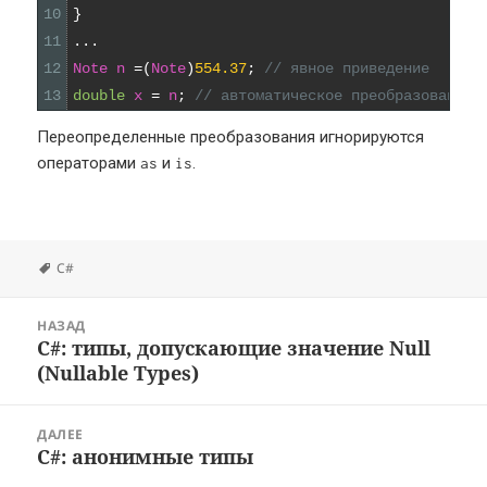
10
}
11
.
.
.
12
Note
n
=
(
Note
)
554.37
;
// явное приведение
13
double
x
=
n
;
// автоматическое преобразование
Переопределенные преобразования игнорируются
операторами
и
.
as
is
Метки
C#
Навигация
НАЗАД
по
C#: типы, допускающие значение Null
Предыдущая
записям
(Nullable Types)
запись:
ДАЛЕЕ
C#: анонимные типы
Следующая
запись: