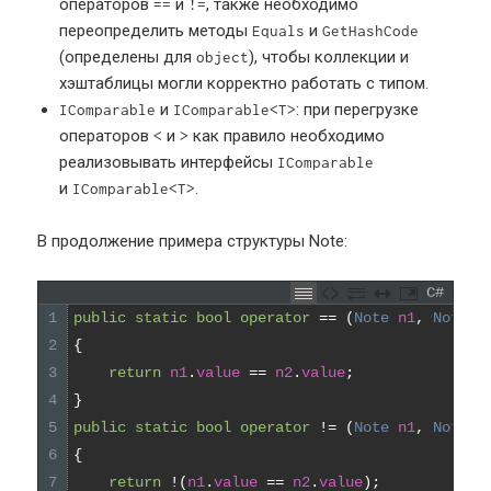
операторов
и
, также необходимо
==
!=
переопределить методы
и
Equals
GetHashCode
(определены для
), чтобы коллекции и
object
хэштаблицы могли корректно работать с типом.
и
: при перегрузке
IComparable
IComparable<T>
операторов
и
как правило необходимо
<
>
реализовывать интерфейсы
IComparable
и
.
IComparable<T>
В продолжение примера структуры Note:
C#
1
public
static
bool
operator
==
(
Note 
n1
,
Note 
n
2
{
3
return
n1
.
value
==
n2
.
value
;
4
}
5
public
static
bool
operator
!
=
(
Note 
n1
,
Note 
n
6
{
7
return
!
(
n1
.
value
==
n2
.
value
)
;