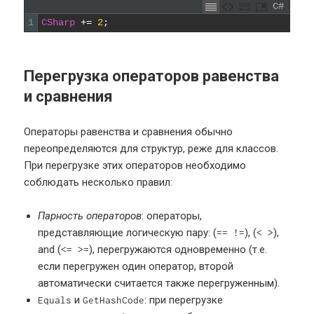
C#
1
CSharp
+=
2
;
Перегрузка операторов равенства
и сравнения
Операторы равенства и сравнения обычно
переопределяются для структур, реже для классов.
При перегрузке этих операторов необходимо
соблюдать несколько правил:
Парность операторов
: операторы,
представляющие логическую пару: (
), (
),
== !=
< >
and (
), перегружаются одновременно (т.е.
<= >=
если перегружен один оператор, второй
автоматически считается также перегруженным).
и
: при перегрузке
Equals
GetHashCode