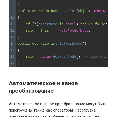
8
}
9
public
override
bool
Equals
(
object
otherNote
)
10
{
11
if
(
!
(
otherNote 
is
Note
)
)
return
false
;
12
return
this
==
(
Note
)
otherNote
;
13
}
14
public
override
int
GetHashCode
(
)
15
{
16
return
value
.
GetHashCode
(
)
;
// Use value's 
17
}
Автоматическое и явное
преобразование
Автоматическое и явное преобразование могут быть
перегружены также как операторы. Перегрузка
преобразований типов обычно используется для