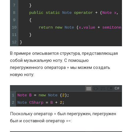
7
}
8
public
static
Note 
operator
+
(
Note
x
,
int
9
{
10
return
new
Note
(
x
.
value
+
semitones
)
;
11
}
12
}
В примере описывается структура, представляющая
собой музыкальную ноту. С помощью
перегруженного оператора
мы можем создать
+
новую ноту:
C#
1
Note
B
=
new
Note
(
2
)
;
2
Note 
CSharp
=
B
+
2
;
Поскольку оператор
был перегружен, перегружен
+
был и составной оператор
:
+=