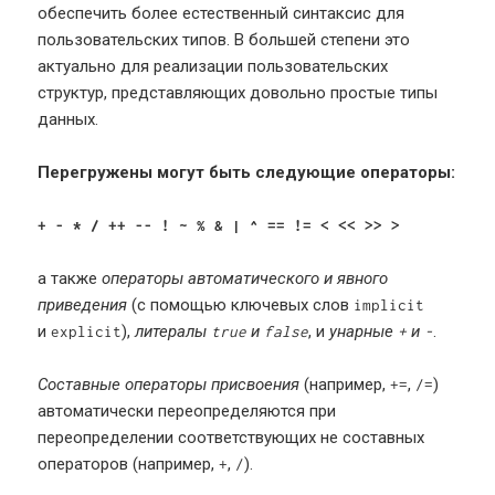
обеспечить более естественный синтаксис для
пользовательских типов. В большей степени это
актуально для реализации пользовательских
структур, представляющих довольно простые типы
данных.
Перегружены могут быть следующие операторы:
+ - * / ++ -- ! ~ % & | ^
== != < << >> >
а также
операторы автоматического и явного
приведения
(с помощью ключевых слов
implicit
и
),
литералы
и
, и
унарные
и
.
explicit
true
false
+
-
Составные операторы присвоения
(например,
,
)
+=
/=
автоматически переопределяются при
переопределении соответствующих не составных
операторов (например,
,
).
+
/