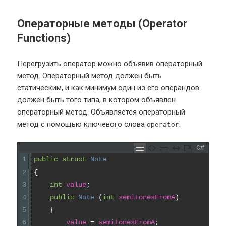
Операторные методы (Operator
Functions)
Перегрузить оператор можно объявив операторный
метод. Операторный метод должен быть
статическим, и как минимум один из его операндов
должен быть того типа, в котором объявлен
операторный метод. Объявляется операторный
метод с помощью ключевого слова
:
operator
C#
1
public
struct
Note
2
{
3
int
value
;
4
public
Note
(
int
semitonesFromA
)
5
{
6
value
=
semitonesFromA
;